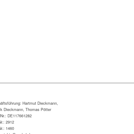
äftsführung: Hartmut Dieckmann,
ik Dieckmann, Thomas Pötter
dNr.: DE117661282
r.: 2912
r.: 1460