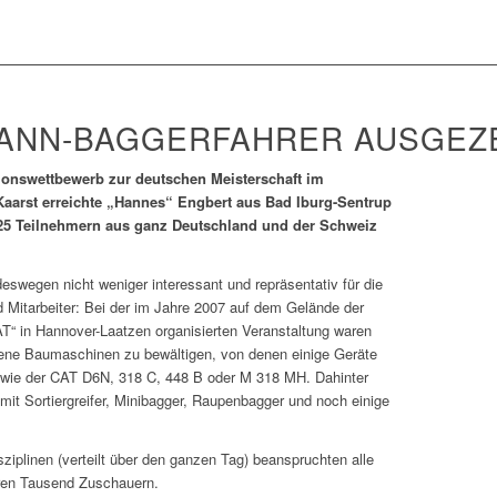
ANN-BAGGERFAHRER AUSGEZ
tionswettbewerb zur deutschen Meisterschaft im
arst erreichte „Hannes“ Engbert aus Bad Iburg-Sentrup
 25 Teilnehmern aus ganz Deutschland und der Schweiz
deswegen nicht weniger interessant und repräsentativ für die
 Mitarbeiter: Bei der im Jahre 2007 auf dem Gelände der
T“ in Hannover-Laatzen organisierten Veranstaltung waren
dene Baumaschinen zu bewältigen, von denen einige Geräte
, wie der CAT D6N, 318 C, 448 B oder M 318 MH. Dahinter
mit Sortiergreifer, Minibagger, Raupenbagger und noch einige
ziplinen (verteilt über den ganzen Tag) beanspruchten alle
ren Tausend Zuschauern.