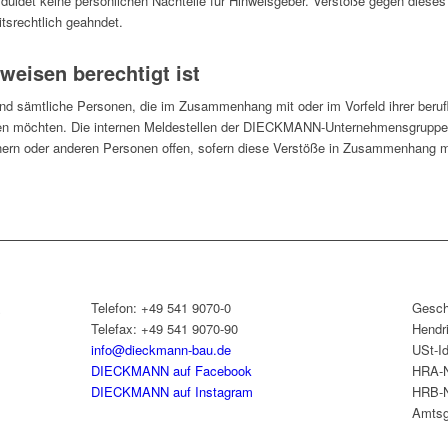
et keine persönlichen Nachteile für Hinweisgeber. Verstöße gegen dieses 
tsrechtlich geahndet.
eisen berechtigt ist
nd sämtliche Personen, die im Zusammenhang mit oder im Vorfeld ihrer berufl
den möchten. Die internen Meldestellen der DIECKMANN-Unternehmensgruppe
tnern oder anderen Personen offen, sofern diese Verstöße in Zusammenhang
&
Telefon: +49 541 9070-0
Gesch
Telefax: +49 541 9070-90
Hendr
info@dieckmann-bau.de
USt-I
DIECKMANN auf Facebook
HRA-N
DIECKMANN auf Instagram
HRB-N
Amtsg