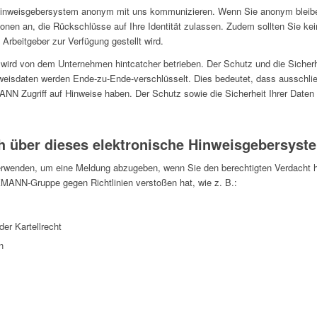
Hinweisgebersystem anonym mit uns kommunizieren. Wenn Sie anonym bleibe
ionen an, die Rückschlüsse auf Ihre Identität zulassen. Zudem sollten Sie ke
rbeitgeber zur Verfügung gestellt wird.
ird von dem Unternehmen hintcatcher betrieben. Der Schutz und die Sicherhe
inweisdaten werden Ende-zu-Ende-verschlüsselt. Dies bedeutet, dass ausschli
NN Zugriff auf Hinweise haben. Der Schutz sowie die Sicherheit Ihrer Daten
 über dieses elektronische Hinweisgebersys
wenden, um eine Meldung abzugeben, wenn Sie den berechtigten Verdacht habe
KMANN-Gruppe gegen Richtlinien verstoßen hat, wie z. B.:
er Kartellrecht
n