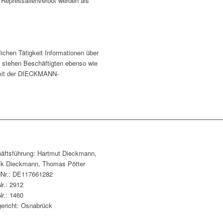
Repressalienverbot werden als
ichen Tätigkeit Informationen über
 stehen Beschäftigten ebenso wie
 mit der DIECKMANN-
äftsführung: Hartmut Dieckmann,
ik Dieckmann, Thomas Pötter
dNr.: DE117661282
r.: 2912
r.: 1460
ericht: Osnabrück