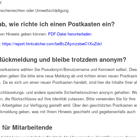
z
enschenrechten oder Umweltschädigung
b, wie richte ich einen Postkasten ein?
ymen Hinweis geben können:
PDF-Datei herunterladen
e:
https://report.hintcatcher.com/beBcZAymzsbwC1XuZdxl
Rückmeldung und bleibe trotzdem anonym?
 Postkastens wählen Sie Pseudonym/Benutzername und Kennwort selbst. Diese
daten geben Sie bitte eine neue Meldung ab und richten einen neuen Postkaste
 Da es sich um einen neuen Postkasten handelt, sind hier die Inhalte Ihrer a
schlüsselungs- und andere spezielle Sicherheitsroutinen anonym gehalten. 
n, die Rückschlüsse auf Ihre Identität zulassen. Bitte verwenden Sie für Ihr
Arbeitgeber zur Verfügung gestellt wird. Über den geschützten Postkasten wir
ldung geben, was mit Ihrem Hinweis geschieht und gegebenenfalls auch R
 für Mitarbeitende