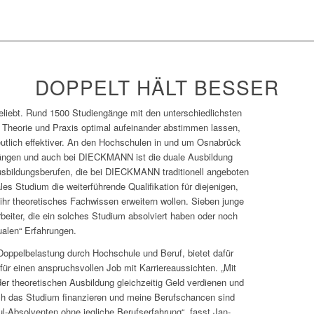
DOPPELT HÄLT BESSER
eliebt. Rund 1500 Studiengänge mit den unterschiedlichsten
h Theorie und Praxis optimal aufeinander abstimmen lassen,
eutlich effektiver. An den Hochschulen in und um Osnabrück
gängen und auch bei DIECKMANN ist die duale Ausbildung
bildungsberufen, die bei DIECKMANN traditionell angeboten
es Studium die weiterführende Qualifikation für diejenigen,
ihr theoretisches Fachwissen erweitern wollen. Sieben junge
iter, die ein solches Studium absolviert haben oder noch
ualen“ Erfahrungen.
oppelbelastung durch Hochschule und Beruf, bietet dafür
für einen anspruchsvollen Job mit Karriereaussichten. „Mit
r theoretischen Ausbildung gleichzeitig Geld verdienen und
ch das Studium finanzieren und meine Berufschancen sind
l-Absolventen ohne jegliche Berufserfahrung“, fasst Jan-