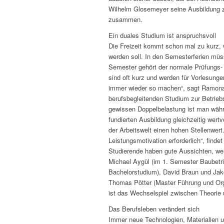
Wilhelm Glosemeyer seine Ausbildung 
zusammen.
Ein duales Studium ist anspruchsvoll
Die Freizeit kommt schon mal zu kurz,
werden soll. In den Semesterferien müs
Semester gehört der normale Prüfungs-
sind oft kurz und werden für Vorlesung
immer wieder so machen“, sagt Ramona 
berufsbegleitenden Studium zur Betrieb
gewissen Doppelbelastung ist man währ
fundierten Ausbildung gleichzeitig wert
der Arbeitswelt einen hohen Stellenwert.
Leistungsmotivation erforderlich“, finde
Studierende haben gute Aussichten, we
Michael Aygül (im 1. Semester Baubetri
Bachelorstudium), David Braun und Jak
Thomas Pötter (Master Führung und Organ
ist das Wechselspiel zwischen Theorie 
Das Berufsleben verändert sich
Immer neue Technologien, Materialien u