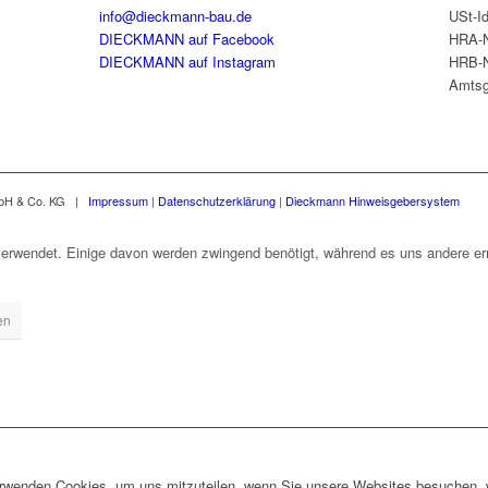
info@dieckmann-bau.de
USt-I
DIECKMANN auf Facebook
HRA-N
DIECKMANN auf Instagram
HRB-N
Amtsg
mbH & Co. KG |
Impressum
|
Datenschutzerklärung
|
Dieckmann Hinweisgebersystem
erwendet. Einige davon werden zwingend benötigt, während es uns andere erm
en
erwenden Cookies, um uns mitzuteilen, wenn Sie unsere Websites besuchen, wi