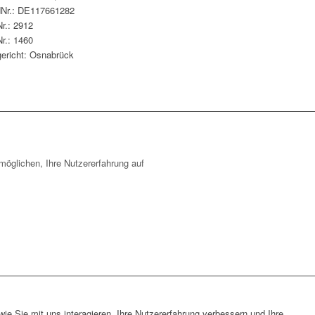
dNr.: DE117661282
r.: 2912
r.: 1460
ericht: Osnabrück
öglichen, Ihre Nutzererfahrung auf
e Sie mit uns interagieren, Ihre Nutzererfahrung verbessern und Ihre