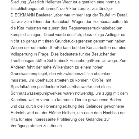
Siedlung „Westlich Hellerner Weg“ ist eigentlich eine normale
Erschließungsmaßnahme“, so Viktor Lorenz, zuständiger
DIECKMANN Bauleiter, „aber wie immer liegt der Teufel im Detail.
Da war zum Einen der Bauablauf. Wegen der Hochbauarbeiten für
die Kita mussten wir zuerst das Regenwasserrückhaltebecken
komplett anlegen. Dabei wurde deutlich, dass einige Anlieger es
nicht so genau mit ihren Grundstücksgrenzen genommen haben.
Wegen der schmalen Straße kam bei den Kanalarbeiten nur eine
Vollsperrung in Frage. Dies bedeutete für die Besucher der
Traditionsgaststätte Schirmbeck-Hunsche größere Umwege. Zum
Anderen führt der nahe Wilkenbach zu einem hohen
Grundwasserspiegel, den wir zwischenzeitlich absenken
mussten, um überhaupt arbeiten zu können.“ Große, mit
Spezialkränen positionierte Schachtbauwerke und eines
Schmutzwasserpumpwerkes waren notwendig, um zügig mit dem
Kanalbau weiter voran zu kommen. Der so gewonnene Boden
und das durch die Höhenangleichung des Geländes gewonnene
Erdreich wird auf der Fläche bleiben, um nach dem Hochbau der
Kita für eine interessante Profilierung des Geländes zur
Verfügung stehen zu können.