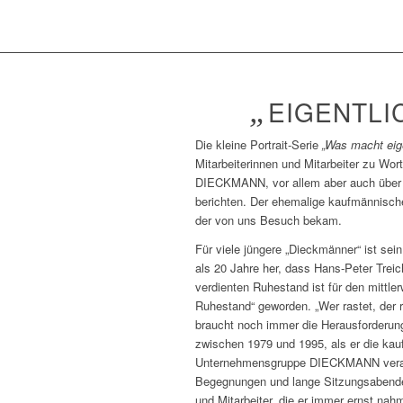
„
EIGENTLI
Die kleine Portrait-Serie
„Was macht eig
Mitarbeiterinnen und Mitarbeiter zu Wo
DIECKMANN, vor allem aber auch über 
berichten. Der ehemalige kaufmännisch
der von uns Besuch bekam.
Für viele jüngere „Dieckmänner“ ist sei
als 20 Jahre her, dass Hans-Peter Trei
verdienten Ruhestand ist für den mittler
Ruhestand“ geworden. „Wer rastet, der r
braucht noch immer die Herausforderung
zwischen 1979 und 1995, als er die kau
Unternehmensgruppe DIECKMANN verantwo
Begegnungen und lange Sitzungsabende 
und Mitarbeiter, die er immer ernst nah