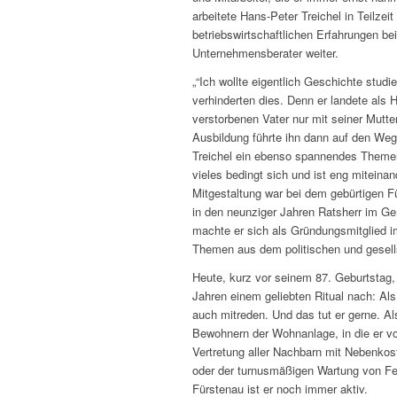
arbeitete Hans-Peter Treichel in Teilze
betriebswirtschaftlichen Erfahrungen be
Unternehmensberater weiter.
„“Ich wollte eigentlich Geschichte stud
verhinderten dies. Denn er landete als
verstorbenen Vater nur mit seiner Mutte
Ausbildung führte ihn dann auf den Weg 
Treichel ein ebenso spannendes Themen
vieles bedingt sich und ist eng miteinan
Mitgestaltung war bei dem gebürtigen F
in den neunziger Jahren Ratsherr im Ge
machte er sich als Gründungsmitglied i
Themen aus dem politischen und gesell
Heute, kurz vor seinem 87. Geburtstag, 
Jahren einem geliebten Ritual nach: Als 
auch mitreden. Und das tut er gerne. 
Bewohnern der Wohnanlage, in die er vor
Vertretung aller Nachbarn mit Nebenko
oder der turnusmäßigen Wartung von Fe
Fürstenau ist er noch immer aktiv.