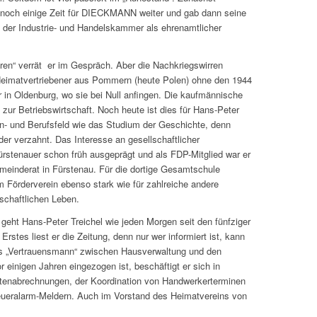
it noch einige Zeit für DIECKMANN weiter und gab dann seine
i der Industrie- und Handelskammer als ehrenamtlicher
ieren“ verrät er im Gespräch. Aber die Nachkriegswirren
 Heimatvertriebener aus Pommern (heute Polen) ohne den 1944
r in Oldenburg, wo sie bei Null anfingen. Die kaufmännische
zur Betriebswirtschaft. Noch heute ist dies für Hans-Peter
- und Berufsfeld wie das Studium der Geschichte, denn
der verzahnt. Das Interesse an gesellschaftlicher
ürstenauer schon früh ausgeprägt und als FDP-Mitglied war er
meinderat in Fürstenau. Für die dortige Gesamtschule
m Förderverein ebenso stark wie für zahlreiche andere
schaftlichen Leben.
geht Hans-Peter Treichel wie jeden Morgen seit den fünfziger
Erstes liest er die Zeitung, denn nur wer informiert ist, kann
Als „Vertrauensmann“ zwischen Hausverwaltung und den
 einigen Jahren eingezogen ist, beschäftigt er sich in
stenabrechnungen, der Koordination von Handwerkerterminen
ueralarm-Meldern. Auch im Vorstand des Heimatvereins von