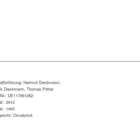
äftsführung: Hartmut Dieckmann,
ik Dieckmann, Thomas Pötter
dNr.: DE117661282
r.: 2912
r.: 1460
ericht: Osnabrück