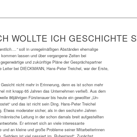
CH WOLLTE ICH GESCHICHTE 
entlich….“
soll in unregelmäßigen Abständen ehemalige
rt kommen lassen und über vergangene Zeiten bei
gegenwärtige und zukünftige Pläne der Gesprächspartner
e Leiter bei DIECKMANN, Hans-Peter Treichel, war der Erste,
n Gesicht nicht mehr in Erinnerung, denn es ist schon mehr
chel mit knapp 65 Jahren das Unternehmen verließ. Aus dem
weile 86jährigen Fürstenauer bis heute ein gewollter „Un-
ostet“ und das ist nicht sein Ding. Hans-Peter Treichel
. Etwas moderater sicher, als in den sechzehn Jahren
fmännische Leitung in der schon damals breit aufgestellten
rtete. Er erinnert sich an viele interessante
und an kleine und große Probleme seiner Mitarbeiterinnen
m. Seitdem ist viel passiert im „Ruhestand“. Zunächst