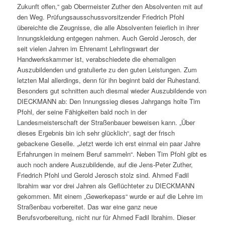
Zukunft offen,“ gab Obermeister Zuther den Absolventen mit auf
den Weg. Prüfungsausschussvorsitzender Friedrich Pfohl
übereichte die Zeugnisse, die alle Absolventen feierlich in ihrer
Innungskleidung entgegen nahmen. Auch Gerold Jerosch, der
seit vielen Jahren im Ehrenamt Lehrlingswart der
Handwerkskammer ist, verabschiedete die ehemaligen
Auszubildenden und gratulierte zu den guten Leistungen. Zum
letzten Mal allerdings, denn für ihn beginnt bald der Ruhestand.
Besonders gut schnitten auch diesmal wieder Auszubildende von
DIECKMANN ab: Den Innungssieg dieses Jahrgangs holte Tim
Pfohl, der seine Fähigkeiten bald noch in der
Landesmeisterschaft der Straßenbauer beweisen kann. „Über
dieses Ergebnis bin ich sehr glücklich“, sagt der frisch
gebackene Geselle. „Jetzt werde ich erst einmal ein paar Jahre
Erfahrungen in meinem Beruf sammeln“. Neben Tim Pfohl gibt es
auch noch andere Auszubildende, auf die Jens-Peter Zuther,
Friedrich Pfohl und Gerold Jerosch stolz sind. Ahmed Fadil
Ibrahim war vor drei Jahren als Geflüchteter zu DIECKMANN
gekommen. Mit einem „Gewerkepass“ wurde er auf die Lehre im
Straßenbau vorbereitet. Das war eine ganz neue
Berufsvorbereitung, nicht nur für Ahmed Fadil Ibrahim. Dieser