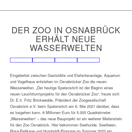
DER ZOO IN OSNABRÜCK
ERHÄLT NEUE
WASSERWELTEN
Eingebettet zwischen Gaststätte und Elefantenanlage, Aquarium
und Vogelhaus entstehen im Osnabrücker Zoo die neuen
Wasserwelten. „Der heutige Spatenstich ist der Beginn eines
neuen Leuchtturmprojekts für den Osnabrücker Zoo“, freute sich
Dr. E.h. Fritz Brickwedde, Präsident der Zoogesellschaft
Osnabrück e.V. beim Spatenstich am 6. Mai 2021 darüber, dass
es losgehen kann. 8 Millionen Euro für 5.000 Quadratmeter
„Wasserwelten“ – das neue Bauprojekt ist ein weiterer Meilenstein
für den Zoo Osnabrück. Hier bekommen Seehunde, Seelöwen,
Rosa-Pelikane und Humboldt-Pinguine im Sommer 2022 ein