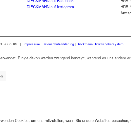
DIECKMANN auf Facebook
HRA-N
DIECKMANN auf Instagram
HRB-N
Amtsg
mbH & Co. KG |
Impressum
|
Datenschutzerklärung
|
Dieckmann Hinweisgebersystem
erwendet. Einige davon werden zwingend benötigt, während es uns andere erm
en
erwenden Cookies, um uns mitzuteilen, wenn Sie unsere Websites besuchen, wi