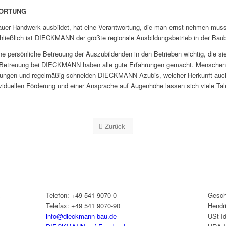
WORTUNG
uer-Handwerk ausbildet, hat eine Verantwortung, die man ernst nehmen muss“
ießlich ist DIECKMANN der größte regionale Ausbildungsbetrieb in der Bau
ne persönliche Betreuung der Auszubildenden in den Betrieben wichtig, die sie
len Betreuung bei DIECKMANN haben alle gute Erfahrungen gemacht. Menschen 
istungen und regelmäßig schneiden DIECKMANN-Azubis, welcher Herkunft auch
dividuellen Förderung und einer Ansprache auf Augenhöhe lassen sich viele Ta
Zurück
&
Telefon: +49 541 9070-0
Gesch
Telefax: +49 541 9070-90
Hendr
info@dieckmann-bau.de
USt-I