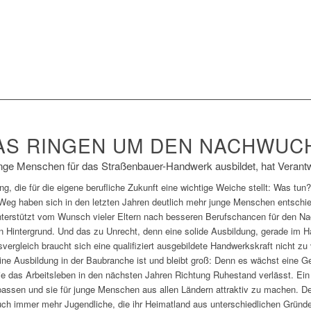
AS RINGEN UM DEN NACHWUC
nge Menschen für das Straßenbauer-Handwerk ausbildet, hat Verant
, die für die eigene berufliche Zukunft eine wichtige Weiche stellt: Was tun
Weg haben sich in den letzten Jahren deutlich mehr junge Menschen entschie
unterstützt vom Wunsch vieler Eltern nach besseren Berufschancen für den Nac
n Hintergrund. Und das zu Unrecht, denn eine solide Ausbildung, gerade im H
ergleich braucht sich eine qualifiziert ausgebildete Handwerkskraft nicht zu
ne Ausbildung in der Baubranche ist und bleibt groß: Denn es wächst eine G
, die das Arbeitsleben in den nächsten Jahren Richtung Ruhestand verlässt. Ei
assen und sie für junge Menschen aus allen Ländern attraktiv zu machen. 
h immer mehr Jugendliche, die ihr Heimatland aus unterschiedlichen Gründ