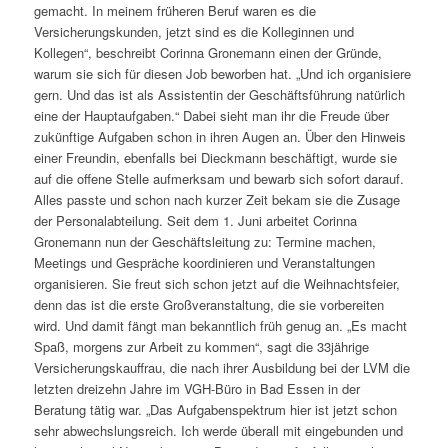
gemacht. In meinem früheren Beruf waren es die
Versicherungskunden, jetzt sind es die Kolleginnen und
Kollegen“, beschreibt Corinna Gronemann einen der Gründe,
warum sie sich für diesen Job beworben hat. „Und ich organisiere
gern. Und das ist als Assistentin der Geschäftsführung natürlich
eine der Hauptaufgaben.“ Dabei sieht man ihr die Freude über
zukünftige Aufgaben schon in ihren Augen an. Über den Hinweis
einer Freundin, ebenfalls bei Dieckmann beschäftigt, wurde sie
auf die offene Stelle aufmerksam und bewarb sich sofort darauf.
Alles passte und schon nach kurzer Zeit bekam sie die Zusage
der Personalabteilung. Seit dem 1. Juni arbeitet Corinna
Gronemann nun der Geschäftsleitung zu: Termine machen,
Meetings und Gespräche koordinieren und Veranstaltungen
organisieren. Sie freut sich schon jetzt auf die Weihnachtsfeier,
denn das ist die erste Großveranstaltung, die sie vorbereiten
wird. Und damit fängt man bekanntlich früh genug an. „Es macht
Spaß, morgens zur Arbeit zu kommen“, sagt die 33jährige
Versicherungskauffrau, die nach ihrer Ausbildung bei der LVM die
letzten dreizehn Jahre im VGH-Büro in Bad Essen in der
Beratung tätig war. „Das Aufgabenspektrum hier ist jetzt schon
sehr abwechslungsreich. Ich werde überall mit eingebunden und