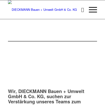
ROHRLEITUNGSBAUER
/ MONTEUR GAS-
WASSER (M/W/D)
Georgsmarienhütte, ggf. Osnabrück
zum
nächstmöglichen Zeitpunkt
Vollzeit
unbefristet
Wir, DIECKMANN Bauen + Umwelt
GmbH & Co. KG, suchen zur
Verstärkung unseres Teams zum