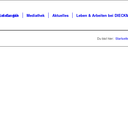
Leistungen
Mediathek
Aktuelles
Leben & Arbeiten bei DIEC
Du bist hier:
Startseit
N AKTUELL