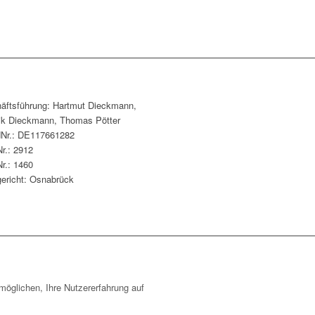
äftsführung: Hartmut Dieckmann,
ik Dieckmann, Thomas Pötter
dNr.: DE117661282
r.: 2912
r.: 1460
ericht: Osnabrück
öglichen, Ihre Nutzererfahrung auf