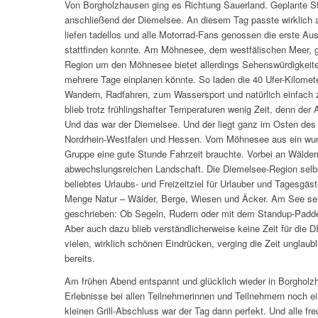
Von Borgholzhausen ging es Richtung Sauerland. Geplante S
anschließend der Diemelsee. An diesem Tag passte wirklich a
liefen tadellos und alle Motorrad-Fans genossen die erste Au
stattfinden konnte. Am Möhnesee, dem westfälischen Meer, ga
Region um den Möhnesee bietet allerdings Sehenswürdigkeiten
mehrere Tage einplanen könnte. So laden die 40 Ufer-Kilomet
Wandern, Radfahren, zum Wassersport und natürlich einfach 
blieb trotz frühlingshafter Temperaturen wenig Zeit, denn der 
Und das war der Diemelsee. Und der liegt ganz im Osten des
Nordrhein-Westfalen und Hessen. Vom Möhnesee aus ein wund
Gruppe eine gute Stunde Fahrzeit brauchte. Vorbei an Wäldern,
abwechslungsreichen Landschaft. Die Diemelsee-Region selbst 
beliebtes Urlaubs- und Freizeitziel für Urlauber und Tagesgä
Menge Natur – Wälder, Berge, Wiesen und Äcker. Am See sel
geschrieben: Ob Segeln, Rudern oder mit dem Standup-Paddelb
Aber auch dazu blieb verständlicherweise keine Zeit für di
vielen, wirklich schönen Eindrücken, verging die Zeit unglaub
bereits.
Am frühen Abend entspannt und glücklich wieder in Borghol
Erlebnisse bei allen Teilnehmerinnen und Teilnehmern noch e
kleinen Grill-Abschluss war der Tag dann perfekt. Und alle fre