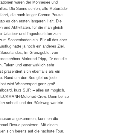
tationen waren der Möhnesee und
lles. Die Sonne schien, alle Motorräder
sfahrt, die nach langer Corona-Pause
b es den ersten längeren Halt. Die
 und Aktivitäten, für die man gleich
er Urlauber und Tagestouristen zum
zum Sonnenbaden ein. Für all das aber
Ausflug hatte ja noch ein anderes Ziel.
 Sauerlandes, im Grenzgebiet von
erschöner Motorrad-Tripp, für den die
 Tälern und einer wirklich sehr
präsentiert sich ebenfalls als ein
ste. Rund um den See gibt es jede
bst wird Wassersport ganz groß
oard, kurz SUP, – alles ist möglich.
e DIECKMANN-Motorrad-Crew. Denn bei so
lich schnell und der Rückweg wartete
zhausen angekommen, konnten die
inmal Revue passieren. Mit einem
uen sich bereits auf die nächste Tour.