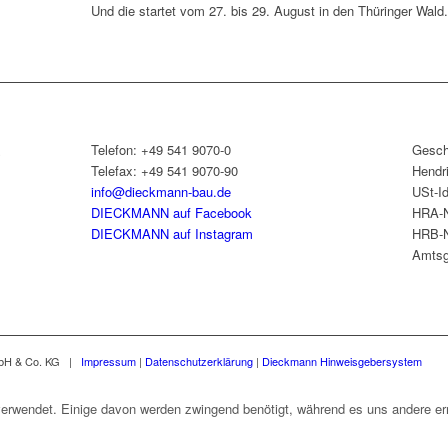
Und die startet vom 27. bis 29. August in den Thüringer Wald.
&
Telefon: +49 541 9070-0
Gesch
Telefax: +49 541 9070-90
Hendr
info@dieckmann-bau.de
USt-I
DIECKMANN auf Facebook
HRA-N
DIECKMANN auf Instagram
HRB-N
Amtsg
mbH & Co. KG |
Impressum
|
Datenschutzerklärung
|
Dieckmann Hinweisgebersystem
erwendet. Einige davon werden zwingend benötigt, während es uns andere erm