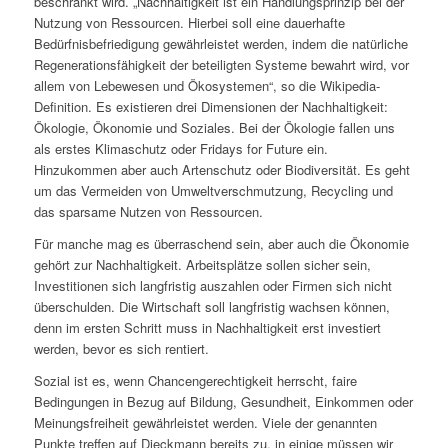
beschränkt wird. „Nachhaltigkeit ist ein Handlungsprinzip bei der
Nutzung von Ressourcen. Hierbei soll eine dauerhafte
Bedürfnisbefriedigung gewährleistet werden, indem die natürliche
Regenerationsfähigkeit der beteiligten Systeme bewahrt wird, vor
allem von Lebewesen und Ökosystemen“, so die Wikipedia-
Definition. Es existieren drei Dimensionen der Nachhaltigkeit:
Ökologie, Ökonomie und Soziales. Bei der Ökologie fallen uns
als erstes Klimaschutz oder Fridays for Future ein.
Hinzukommen aber auch Artenschutz oder Biodiversität. Es geht
um das Vermeiden von Umweltverschmutzung, Recycling und
das sparsame Nutzen von Ressourcen.
Für manche mag es überraschend sein, aber auch die Ökonomie
gehört zur Nachhaltigkeit. Arbeitsplätze sollen sicher sein,
Investitionen sich langfristig auszahlen oder Firmen sich nicht
überschulden. Die Wirtschaft soll langfristig wachsen können,
denn im ersten Schritt muss in Nachhaltigkeit erst investiert
werden, bevor es sich rentiert.
Sozial ist es, wenn Chancengerechtigkeit herrscht, faire
Bedingungen in Bezug auf Bildung, Gesundheit, Einkommen oder
Meinungsfreiheit gewährleistet werden. Viele der genannten
Punkte treffen auf Dieckmann bereits zu, in einige müssen wir