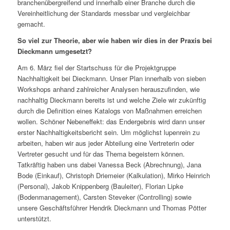
branchenübergreifend und innerhalb einer Branche durch die
Vereinheitlichung der Standards messbar und vergleichbar
gemacht.
So viel zur Theorie, aber wie haben wir dies in der Praxis bei
Dieckmann umgesetzt?
Am 6. März fiel der Startschuss für die Projektgruppe
Nachhaltigkeit bei Dieckmann. Unser Plan innerhalb von sieben
Workshops anhand zahlreicher Analysen herauszufinden, wie
nachhaltig Dieckmann bereits ist und welche Ziele wir zukünftig
durch die Definition eines Katalogs von Maßnahmen erreichen
wollen. Schöner Nebeneffekt: das Endergebnis wird dann unser
erster Nachhaltigkeitsbericht sein. Um möglichst lupenrein zu
arbeiten, haben wir aus jeder Abteilung eine Vertreterin oder
Vertreter gesucht und für das Thema begeistern können.
Tatkräftig haben uns dabei Vanessa Beck (Abrechnung), Jana
Bode (Einkauf), Christoph Driemeier (Kalkulation), Mirko Heinrich
(Personal), Jakob Knippenberg (Bauleiter), Florian Lipke
(Bodenmanagement), Carsten Steveker (Controlling) sowie
unsere Geschäftsführer Hendrik Dieckmann und Thomas Pötter
unterstützt.