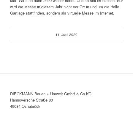
klar: Wir sind auch 2020 wieder dabei. Und so soll es bleiben. Nur
wird die Messe in diesem Jahr nicht vor Ort in und um die Halle
Gartlage stattfinden, sondern als virtuelle Messe im Internet.
11. Juni 2020
DIECKMANN Bauen + Umwelt GmbH & Co.KG
Hannoversche Straße 80
49084 Osnabrück