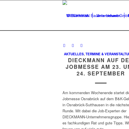
Willkommen
Unternehmen
AKTUELLES
,
TERMINE & VERANSTALT
DIECKMANN AUF D
JOBMESSE AM 23. U
24. SEPTEMBER
Am kommenden Wochenende startet di
Jobmesse Osnabrück auf dem B&K-Ge
in Osnabrück-Sutthausen in die nächste
Runde. Mit dabei die Job-Experten der
DIECKMANN-Unternehmensgruppe. Hier
es fachkundigen Rat und gute Tipps. Wi
freuen uns auf viele gute ...