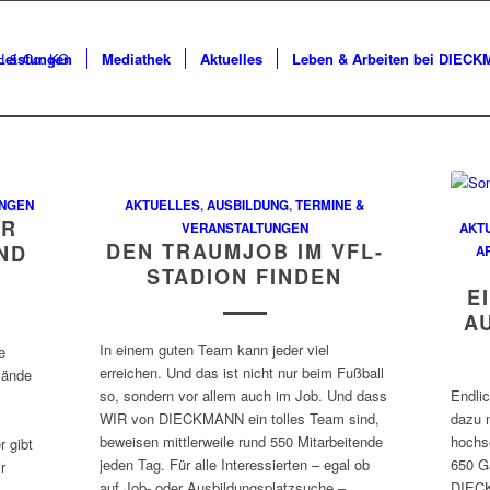
Leistungen
Mediathek
Aktuelles
Leben & Arbeiten bei DIEC
UNGEN
AKTUELLES
,
AUSBILDUNG
,
TERMINE &
ER
VERANSTALTUNGEN
AKT
DEN TRAUMJOB IM VFL-
ND
A
STADION FINDEN
E
A
In einem guten Team kann jeder viel
e
erreichen. Und das ist nicht nur beim Fußball
lände
so, sondern vor allem auch im Job. Und dass
Endli
WIR von DIECKMANN ein tolles Team sind,
dazu 
beweisen mittlerweile rund 550 Mitarbeitende
hochs
 gibt
jeden Tag. Für alle Interessierten – egal ob
650 G
r
auf Job- oder Ausbildungsplatzsuche –
DIECK