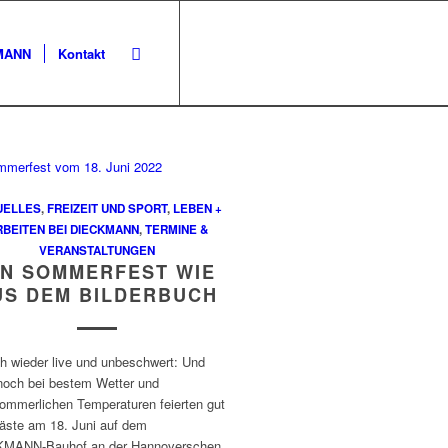
KMANN
Kontakt
UELLES
,
FREIZEIT UND SPORT
,
LEBEN +
RBEITEN BEI DIECKMANN
,
TERMINE &
VERANSTALTUNGEN
IN SOMMERFEST WIE
US DEM BILDERBUCH
ch wieder live und unbeschwert: Und
noch bei bestem Wetter und
ommerlichen Temperaturen feierten gut
äste am 18. Juni auf dem
MANN-Bauhof an der Hannoverschen