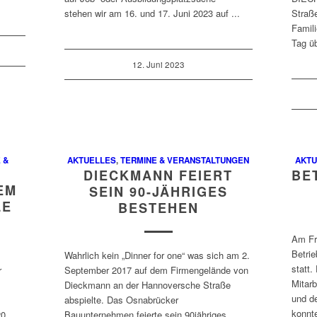
stehen wir am 16. und 17. Juni 2023 auf ...
Straß
Famil
Tag üb
12. Juni 2023
 &
AKTUELLES
,
TERMINE & VERANSTALTUNGEN
AKTU
DIECKMANN FEIERT
BE
EM
SEIN 90-JÄHRIGES
LE
BESTEHEN
Am Fr
Betri
Wahrlich kein „Dinner for one“ was sich am 2.
statt.
r
September 2017 auf dem Firmengelände von
Mitar
Dieckmann an der Hannoversche Straße
und d
abspielte. Das Osnabrücker
konnte
20
Bauunternehmen feierte sein 90jähriges