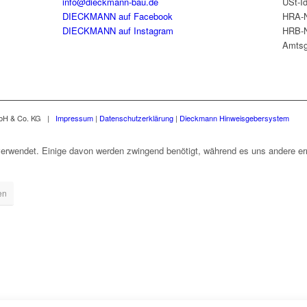
info@dieckmann-bau.de
USt-I
DIECKMANN auf Facebook
HRA-N
DIECKMANN auf Instagram
HRB-N
Amtsg
mbH & Co. KG |
Impressum
|
Datenschutzerklärung
|
Dieckmann Hinweisgebersystem
erwendet. Einige davon werden zwingend benötigt, während es uns andere erm
en