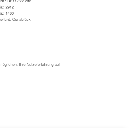
dNr.: DE117661282
r.: 2912
r.: 1460
ericht: Osnabrück
öglichen, Ihre Nutzererfahrung auf