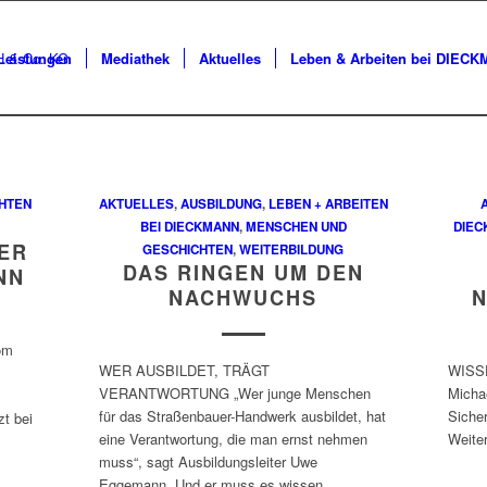
Leistungen
Mediathek
Aktuelles
Leben & Arbeiten bei DIEC
HTEN
AKTUELLES
,
AUSBILDUNG
,
LEBEN + ARBEITEN
BEI DIECKMANN
,
MENSCHEN UND
DIEC
JER
GESCHICHTEN
,
WEITERBILDUNG
DAS RINGEN UM DEN
NN
NACHWUCHS
N
om
WER AUSBILDET, TRÄGT
WISS
VERANTWORTUNG „Wer junge Menschen
Michae
für das Straßenbauer-Handwerk ausbildet, hat
Siche
zt bei
eine Verantwortung, die man ernst nehmen
Weiter
muss“, sagt Ausbildungsleiter Uwe
Eggemann. Und er muss es wissen.