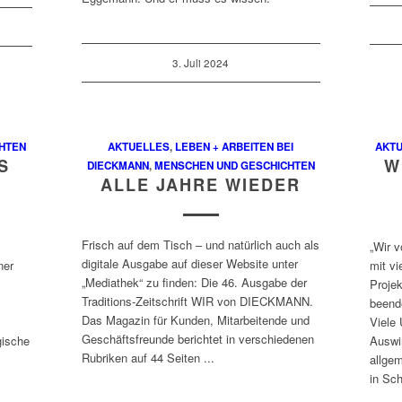
3. Juli 2024
HTEN
AKTUELLES
,
LEBEN + ARBEITEN BEI
AKT
S
W
DIECKMANN
,
MENSCHEN UND GESCHICHTEN
ALLE JAHRE WIEDER
Frisch auf dem Tisch – und natürlich auch als
„Wir 
digitale Ausgabe auf dieser Website unter
ner
mit vi
„Mediathek“ zu finden: Die 46. Ausgabe der
Proje
Traditions-Zeitschrift WIR von DIECKMANN.
beende
Das Magazin für Kunden, Mitarbeitende und
Viele
Geschäftsfreunde berichtet in verschiedenen
gische
Auswi
Rubriken auf 44 Seiten ...
allgem
in Sch