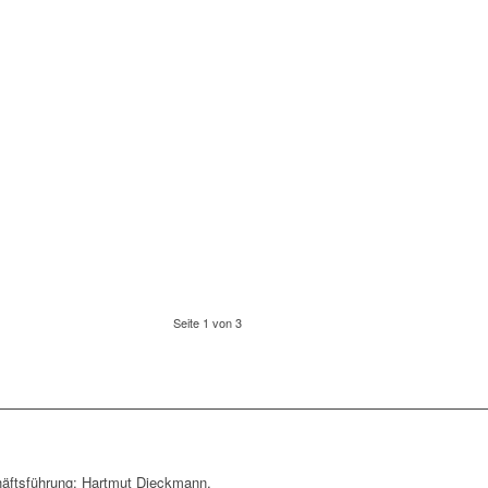
Seite 1 von 3
äftsführung: Hartmut Dieckmann,