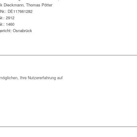
ik Dieckmann, Thomas Pötter
dNr.: DE117661282
r.: 2912
r.: 1460
ericht: Osnabrück
öglichen, Ihre Nutzererfahrung auf