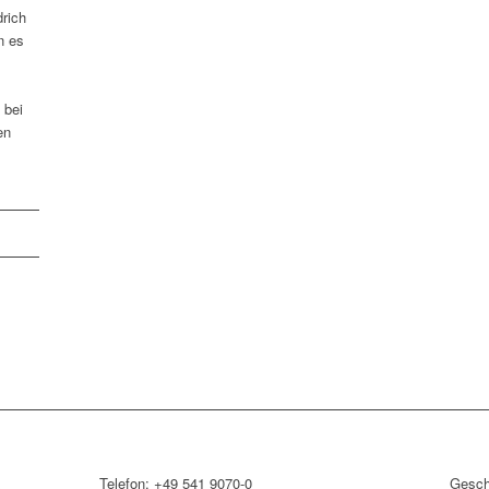
drich
n es
 bei
en
&
Telefon: +49 541 9070-0
Gesch