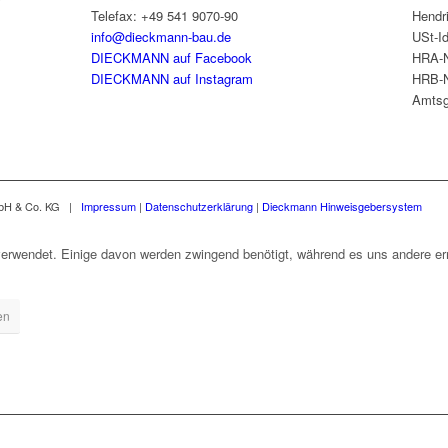
Telefax: +49 541 9070-90
Hendr
info@dieckmann-bau.de
USt-I
DIECKMANN auf Facebook
HRA-N
DIECKMANN auf Instagram
HRB-N
Amtsg
mbH & Co. KG |
Impressum
|
Datenschutzerklärung
|
Dieckmann Hinweisgebersystem
erwendet. Einige davon werden zwingend benötigt, während es uns andere erm
en